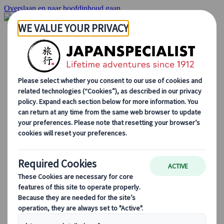
Overslaan en naar hoofdinhoud gaan
Startpagina
Reizen
Individuele Reizen
Groepsreizen
Reizen per huurauto
Excursies
Groepsreizen op maat
Japan Rail Pass
Hoe we te werk gaan
Over Ons
Ons team
Sluit je aan bij ons team
Blog
Seizoensgebonden Reistips
Bestemmingshoogtepunten
Culturele Inzichten
Culinaire Avonturen
Ontdek Japan met de trein
Veelgestelde vragen
Essentiële info
Etiquette in Japan
Autorijden in Japan