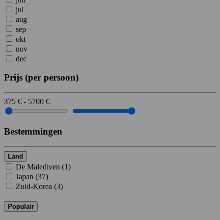
jul
aug
sep
okt
nov
dec
Prijs
(per persoon)
375
€
-
5700
€
Bestemmingen
Land
De Malediven (
1
)
Japan (
37
)
Zuid-Korea (
3
)
Populair