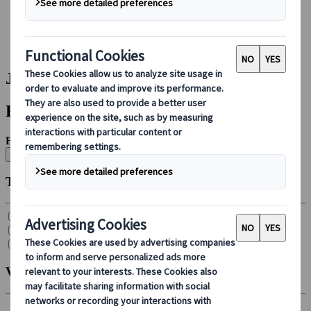
Boeken bij ons
Japan Rail Pass
Accommodatie
Online Reisadvies
Japanspecialist | Resultaten
Filters
Filter op:
Alle filters wissen
Type reis
Groepsreis (
7
)
Individuele reis (
26
)
Reis per huurauto (
4
)
Vertrekmaand