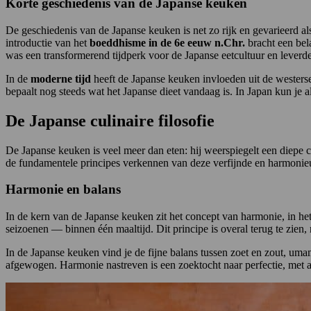
Korte geschiedenis van de Japanse keuken
De geschiedenis van de Japanse keuken is net zo rijk en gevarieerd als 
introductie van het
boeddhisme in de 6e eeuw n.Chr.
bracht een bel
was een transformerend tijdperk voor de Japanse eetcultuur en leverde
In de
moderne tijd
heeft de Japanse keuken invloeden uit de westers
bepaalt nog steeds wat het Japanse dieet vandaag is. In Japan kun je al
De Japanse culinaire filosofie
De Japanse keuken is veel meer dan eten: hij weerspiegelt een diepe cu
de fundamentele principes verkennen van deze verfijnde en harmonie
Harmonie en balans
In de kern van de Japanse keuken zit het concept van harmonie, in he
seizoenen — binnen één maaltijd. Dit principe is overal terug te zien, 
In de Japanse keuken vind je de fijne balans tussen zoet en zout, uma
afgewogen. Harmonie nastreven is een zoektocht naar perfectie, met als 