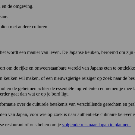
en en de omgeving.
sine.
lten met andere culturen.
: het wordt een manier van leven. De Japanse keuken, beroemd om zijn ee
oort om de rijke en onweerstaanbare wereld van Japans eten te ontdekke
 keuken wil maken, of een nieuwsgierige reiziger op zoek naar de beste 
thullen de geheimen achter de essentiële ingrediënten en nemen je mee la
verder gaat dan wat er op je bord ligt.
nformatie over de culturele betekenis van verschillende gerechten en pra
eden van Japan, voor wie op zoek is naar authentieke culinaire beleveni
nse restaurant of ons bellen om je
volgende reis naar Japan te plannen.