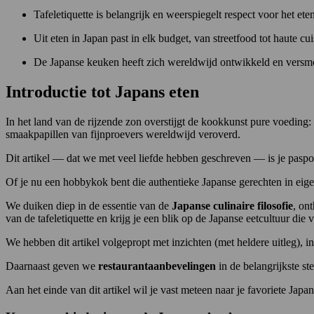
Tafeletiquette is belangrijk en weerspiegelt respect voor het et
Uit eten in Japan past in elk budget, van streetfood tot haute cui
De Japanse keuken heeft zich wereldwijd ontwikkeld en versmo
Introductie tot Japans eten
In het land van de rijzende zon overstijgt de kookkunst pure voeding
smaakpapillen van fijnproevers wereldwijd veroverd.
Dit artikel — dat we met veel liefde hebben geschreven — is je pasp
Of je nu een hobbykok bent die authentieke Japanse gerechten in eigen
We duiken diep in de essentie van de
Japanse culinaire filosofie
, on
van de tafeletiquette en krijg je een blik op de Japanse eetcultuur die 
We hebben dit artikel volgepropt met inzichten (met heldere uitleg), i
Daarnaast geven we
restaurantaanbevelingen
in de belangrijkste st
Aan het einde van dit artikel wil je vast meteen naar je favoriete Japa