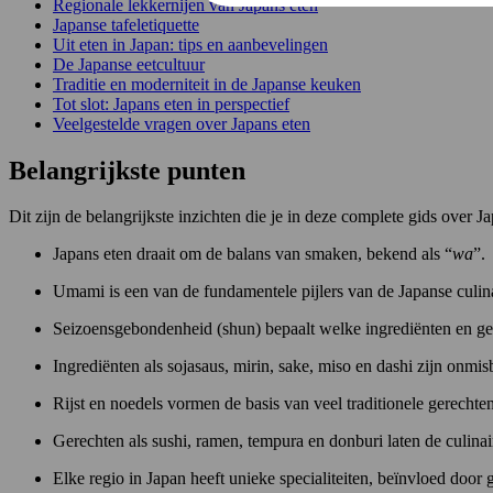
Regionale lekkernijen van Japans eten
Japanse tafeletiquette
Uit eten in Japan: tips en aanbevelingen
De Japanse eetcultuur
Traditie en moderniteit in de Japanse keuken
Tot slot: Japans eten in perspectief
Veelgestelde vragen over Japans eten
Belangrijkste punten
Dit zijn de belangrijkste inzichten die je in deze complete gids over
Japans eten draait om de balans van smaken, bekend als “
wa
”.
Umami is een van de fundamentele pijlers van de Japanse culinai
Seizoensgebondenheid (shun) bepaalt welke ingrediënten en gere
Ingrediënten als sojasaus, mirin, sake, miso en dashi zijn onmis
Rijst en noedels vormen de basis van veel traditionele gerechten
Gerechten als sushi, ramen, tempura en donburi laten de culinair
Elke regio in Japan heeft unieke specialiteiten, beïnvloed door g