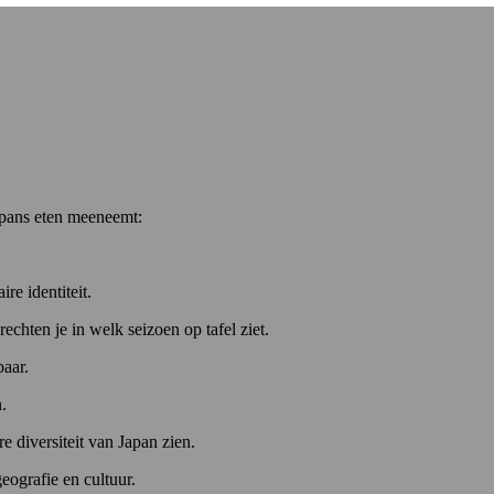
 Japans eten meeneemt:
re identiteit.
chten je in welk seizoen op tafel ziet.
baar.
.
e diversiteit van Japan zien.
eografie en cultuur.