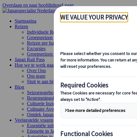
Overslaan en naar hoofdinhoud gaan
Startpagina
Reizen
Individuele Reizen
Groepsreizen
Reizen per huurauto
Excursies
Groepsreizen op maat
Japan Rail Pass
Hoe we te werk gaan
Over Ons
Ons team
Sluit je aan bij ons team
Blog
Seizoensgebonden Reistips
Bestemmingshoogtepunten
Culturele Inzichten
Culinaire Avonturen
Ontdek Japan met de trein
Veelgestelde vragen
Essentiële info
Etiquette in Japan
Autorijden in Japan