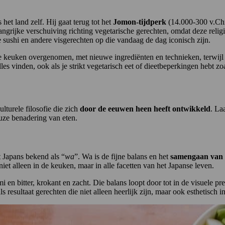
het land zelf. Hij gaat terug tot het
Jomon-tijdperk
(14.000-300 v.Chr.
angrijke verschuiving richting vegetarische gerechten, omdat deze reli
 sushi en andere visgerechten op die vandaag de dag iconisch zijn.
e keuken overgenomen, met nieuwe ingrediënten en technieken, terwijl 
les vinden, ook als je strikt vegetarisch eet of dieetbeperkingen hebt zo
lturele filosofie die zich
door de eeuwen heen heeft ontwikkeld
. La
uze benadering van eten.
t Japans bekend als “
wa
”. Wa is de fijne balans en het
samengaan van 
niet alleen in de keuken, maar in alle facetten van het Japanse leven.
mi en bitter, krokant en zacht. Die balans loopt door tot in de visuele
resultaat gerechten die niet alleen heerlijk zijn, maar ook esthetisch in