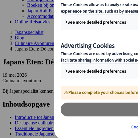
Boeken bij ons
Japan Rail Pass
Accommodatie
Online Reisadvies
Japanspecialist
Blog
Culinaire Avonturen
Japans Eten: Dé complete gids over de keuken, gerechten en cu
Japans Eten: Dé complete gids over de keu
19 mei 2026
Culinaire avonturen
Bij Japanspecialist kennen we Japans eten op ons duimpje, dus kies ee
Inhoudsopgave
Introductie tot Japans eten
De Japanse culinaire filosofie
Essentiële ingrediënten van Japans eten
Traditionele Japanse gerechten