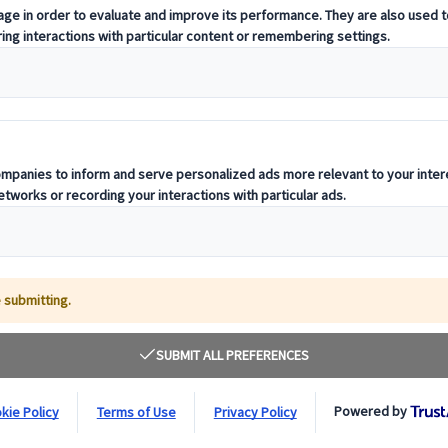
ltuur
ken, gerechten en cultuur
n goed moment van de dag om dit te lezen, de kans is groot dat je halv