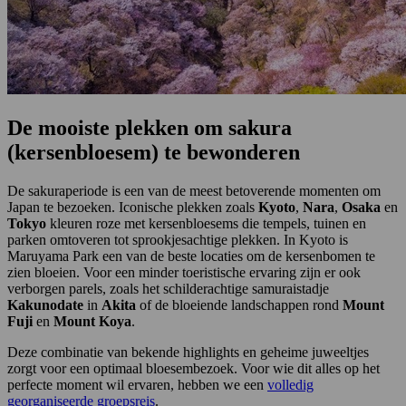
De mooiste plekken om sakura
(kersenbloesem) te bewonderen
De sakuraperiode is een van de meest betoverende momenten om
Japan te bezoeken. Iconische plekken zoals
Kyoto
,
Nara
,
Osaka
en
Tokyo
kleuren roze met kersenbloesems die tempels, tuinen en
parken omtoveren tot sprookjesachtige plekken. In Kyoto is
Maruyama Park een van de beste locaties om de kersenbomen te
zien bloeien. Voor een minder toeristische ervaring zijn er ook
verborgen parels, zoals het schilderachtige samuraistadje
Kakunodate
in
Akita
of de bloeiende landschappen rond
Mount
Fuji
en
Mount Koya
.
Deze combinatie van bekende highlights en geheime juweeltjes
zorgt voor een optimaal bloesembezoek. Voor wie dit alles op het
perfecte moment wil ervaren, hebben we een
volledig
georganiseerde groepsreis
.