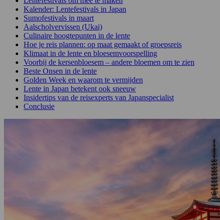
Lentefestivals om mee te maken
Kalender: Lentefestivals in Japan
Sumofestivals in maart
Aalscholvervissen (Ukai)
Culinaire hoogtepunten in de lente
Hoe je reis plannen: op maat gemaakt of groepsreis
Klimaat in de lente en bloesemvoorspelling
Voorbij de kersenbloesem – andere bloemen om te zien
Beste Onsen in de lente
Golden Week en waarom te vermijden
Lente in Japan betekent ook sneeuw
Insidertips van de reisexperts van Japanspecialist
Conclusie