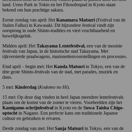
land. Ueno Park in Tokio en het Filosofenpad in Kyoto staan
bekend om hun prachtige sakura.
Eerste zondag van april: Het
Kanamara Matsuri
(Festival van de
Stalen Fallus) in Kawasaki. Dit bijzondere festival vindt zijn
oorsprong in oude Shinto-tradities en viert vruchtbaarheid en
huwelijksgeluk.
Midden april: Het
Takayama Lentefestival,
een van de mooiste
festivals van Japan, in de historische stad Takayama. Met
rijkversierde praalwagens, marionettenvoorstellingen en processies.
Eind april – begin mei: Het
Kanda Matsuri
in Tokyo, een van de
drie grote Shinto-festivals van de stad, met parades, muziek en
dans.
5 mei:
Kinderdag
(
Kodomo no Hi
).
15 mei: Op deze dag vinden in heel Japan meerdere lentefestivals
plaats om de komst van de zomer te vieren. Voorbeelden zijn het
Kamigamo-schrijnfestival
in Kyoto en de
Suwa Taisha
Chigo-
optocht
in Nagano. Een perfecte kans om traditionele Japanse
cultuur en gebruiken te ervaren.
Derde zondag van mei: Het
Sanja Matsuri
in Tokyo, een van de