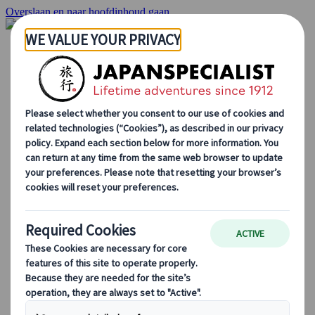
Overslaan en naar hoofdinhoud gaan
Startpagina
Reizen
Individuele Reizen
Groepsreizen
Reizen per huurauto
Excursies
Groepsreizen op maat
Japan Rail Pass
Hoe we te werk gaan
Over Ons
Ons team
Sluit je aan bij ons team
Blog
Seizoensgebonden Reistips
Bestemmingshoogtepunten
Culturele Inzichten
Culinaire Avonturen
Ontdek Japan met de trein
Veelgestelde vragen
Essentiële info
Etiquette in Japan
Autorijden in Japan