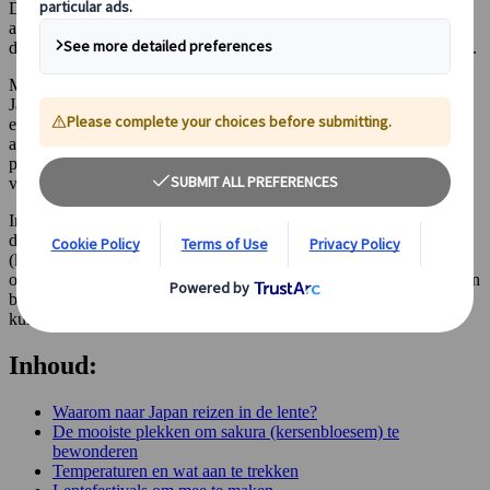
Deze periode staat in het teken van kersenbloesems, festivals en
aangename temperaturen, en is daarmee hét moment om je onder te
dompelen in de rijke cultuur en natuurlijke schoonheid van het land.
Maar kersenbloesems zijn zeker niet het enige hoogtepunt van de
Japanse lente. Het land bruist in dit seizoen van kleurrijke festivals
en evenementen, zoals de bekende Golden Week die meestal eind
april tot begin mei plaatsvindt. Tijdens deze week kun je overal
parades, kraampjes met streetfood, traditionele optredens en nog
veel meer beleven.
In deze gids nemen we je mee op reis langs de mooiste ervaringen
die Japan in de lente te bieden heeft. Van de traditionele hanami
(kersenbloesem-picknick) tot sumofestivals, ontspannen in een
onsen (warmwaterbron) en schitterende bloemenvelden die overal in
bloei staan. Met onze insider tips, reisinformatie en aanbevelingen
kun je jouw ideale lentevakantie naar Japan waar laten komen.
Inhoud:
Waarom naar Japan reizen in de lente?
De mooiste plekken om sakura (kersenbloesem) te
bewonderen
Temperaturen en wat aan te trekken