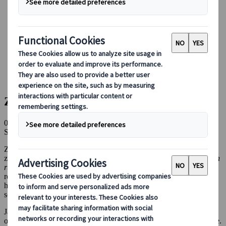
Boeken bij ons
Japan Rail Pass
Accommodatie
Online Reisadvies
Japanspecialist
Blog
Seizoensgebonden Reistips
Zo geniet je van de Japanse Lente
Zo geniet je van de Japanse Lente
09 sep 2025
Seizoensgebonden reistips
Zoals de beroemde schrijfster Margaret Atwood ooit over de lente
zei: “
In de lente, aan het eind van de dag, zou je naar aarde moeten
ruiken.
” Deze levendige beschrijving laat precies zien wat we
reizigers willen laten ervaren tijdens de lente in Japan: jezelf
helemaal onderdompelen in de adembenemende natuurlijke
schoonheid van het land.
Japan is het hele jaar door een geweldige bestemming om te
ontdekken, maar niets evenaart de magie van een bezoek in de lente.