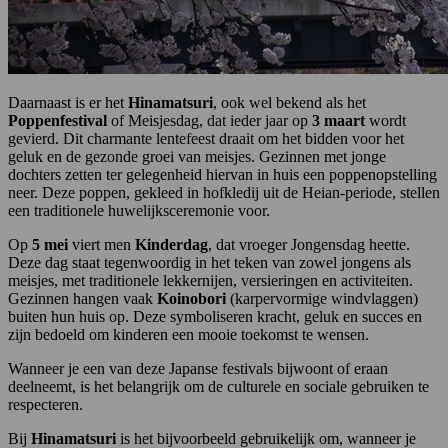
Daarnaast is er het
Hinamatsuri
, ook wel bekend als het
Poppenfestival
of Meisjesdag, dat ieder jaar op
3 maart
wordt
gevierd. Dit charmante lentefeest draait om het bidden voor het
geluk en de gezonde groei van meisjes. Gezinnen met jonge
dochters zetten ter gelegenheid hiervan in huis een poppenopstelling
neer. Deze poppen, gekleed in hofkledij uit de Heian-periode, stellen
een traditionele huwelijksceremonie voor.
Op
5 mei
viert men
Kinderdag
, dat vroeger Jongensdag heette.
Deze dag staat tegenwoordig in het teken van zowel jongens als
meisjes, met traditionele lekkernijen, versieringen en activiteiten.
Gezinnen hangen vaak
Koinobori
(karpervormige windvlaggen)
buiten hun huis op. Deze symboliseren kracht, geluk en succes en
zijn bedoeld om kinderen een mooie toekomst te wensen.
Wanneer je een van deze Japanse festivals bijwoont of eraan
deelneemt, is het belangrijk om de culturele en sociale gebruiken te
respecteren.
Bij
Hinamatsuri
is het bijvoorbeeld gebruikelijk om, wanneer je