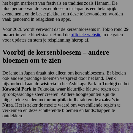
het begin markeert van festivals en tradities zoals Hanami. De
bloeiperiode van de kersenbloesem in Japan is een belangrijk
evenement, en de beste plekken om deze te bewonderen worden
vaak genoemd in reisgidsen en apps.
Voor 2026 wordt verwacht dat de kersenbloesems in Tokio rond
29
maart
in volle bloei staan. Houd de
officiële website
in de gaten
voor updates en stem je reisplanning hierop af.
Voorbij de kersenbloesem – andere
bloemen om te zien
De lente in Japan draait niet alleen om kersenbloesems. Er bloeien
ook andere prachtige bloemen verspreid door het land. Denk
bijvoorbeeld aan de
wisteria
in het Ashikaga Park in
Tochigi
en het
Kawachi Park
in Fukuoka, waar kleurrijke blauwe regen een
sprookjesachtige sfeer creëren. Andere hoogtepunten zijn de
uitgestrekte velden met
nemophila
in Ibaraki en de
azalea’s
in
Nara
. Het is zeker de moeite waard om verschillende regio’s te
verkennen en deze schitterende bloemen en landschappen te
ontdekken.