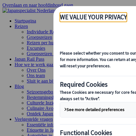
Overslaan en naar hoofdinhoud gaan
Startpagina
Reizen
Individuele Reizen
Groepsreizen
Reizen per huurauto
Excursies
Groepsreizen op maat
Japan Rail Pass
Hoe we te werk gaan
Over Ons
Ons team
Sluit je aan bij ons team
Blog
Seizoensgebonden Reistips
Bestemmingshoogtepunten
Culturele Inzichten
Culinaire Avonturen
Ontdek Japan met de trein
Veelgestelde vragen
Essentiële info
Etiquette in Japan
Autorijden in Japan