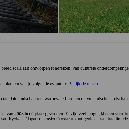
en breed scala aan ontworpen rondreizen, van culturele onderdompelinge
et plannen van je volgende avontuur.
Bekijk de reizen
pectaculair landschap met warmwaterbronnen en vulkanische landschapp
st van 2008 heeft plaatsgevonden. Er zijn veel mogelijkheden voor tr
al van Ryokans (Japanse pensions) waar u kunt genieten van traditionele