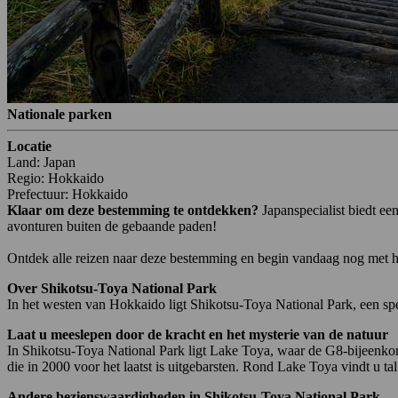
Nationale parken
Locatie
Land: Japan
Regio: Hokkaido
Prefectuur: Hokkaido
Klaar om deze bestemming te ontdekken?
Japanspecialist biedt e
avonturen buiten de gebaande paden!
Ontdek alle reizen naar deze bestemming en begin vandaag nog met h
Over Shikotsu-Toya National Park
In het westen van Hokkaido ligt Shikotsu-Toya National Park, een s
Laat u meeslepen door de kracht en het mysterie van de natuur
In Shikotsu-Toya National Park ligt Lake Toya, waar de G8-bijeenkom
die in 2000 voor het laatst is uitgebarsten. Rond Lake Toya vindt u t
Andere bezienswaardigheden in Shikotsu-Toya National Park