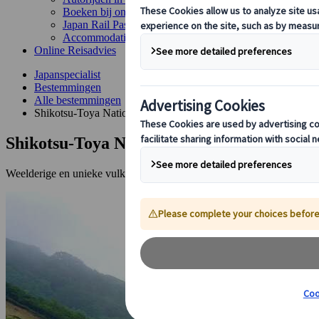
Boeken bij ons
Japan Rail Pass
Accommodatie
Online Reisadvies
Japanspecialist
Bestemmingen
Alle bestemmingen
Shikotsu-Toya National Park
Shikotsu-Toya National Park
Weelderige en unieke vulkaanlandschappen in westelijk Hokkaido.