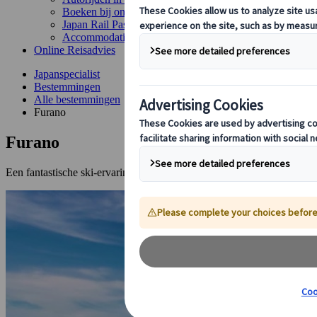
Boeken bij ons
Japan Rail Pass
Accommodatie
Online Reisadvies
Japanspecialist
Bestemmingen
Alle bestemmingen
Furano
Furano
Een fantastische ski-ervaring en een voorproefje van traditioneel Japa