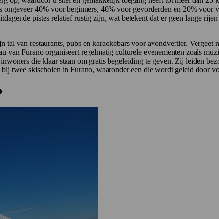
g op, waardoor u snel en gemakkelijk toegang heeft tot meer dan 25 kil
ling is ongeveer 40% voor beginners, 40% voor gevorderden en 20% voor
tdagende pistes relatief rustig zijn, wat betekent dat er geen lange rije
n tal van restaurants, pubs en karaokebars voor avondvertier. Vergeet
reau van Furano organiseert regelmatig culturele evenementen zoals muz
nwoners die klaar staan om gratis begeleiding te geven. Zij leiden bezo
cht bij twee skischolen in Furano, waaronder een die wordt geleid doo
o