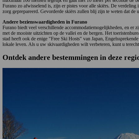
maximaal 100 mensen tegelijk en gaat met 10 meter per seconde de ber
Furano zo afwisselend is, zijn er pistes voor alle skiërs. De verde
zorg geprepareerd. Gevorderde skiërs zullen blij zijn te weten dat de ui
Andere bezienswaardigheden in Furano
Furano biedt veel verschillende accommodatiemogelijkheden, en er zij
met de mooiste uitzichten op de vallei en de bergen. Het toeristenbu
stad heeft ook de enige "Free Ski Hosts" van Japan, Engelssprekende i
lokale leven. Als u uw skivaardigheden wilt verbeteren, kunt u tere
Ontdek andere bestemmingen in deze regi