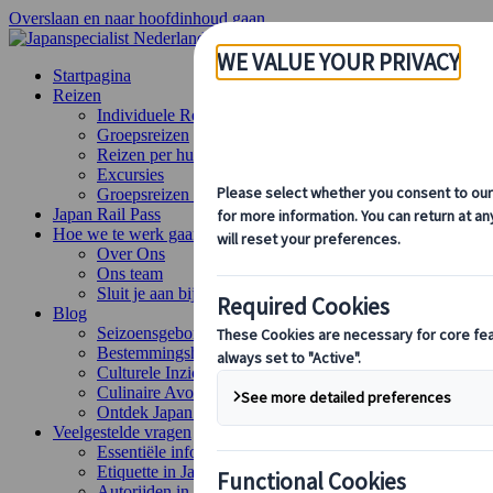
Overslaan en naar hoofdinhoud gaan
Startpagina
Reizen
Individuele Reizen
Groepsreizen
Reizen per huurauto
Excursies
Groepsreizen op maat
Japan Rail Pass
Hoe we te werk gaan
Over Ons
Ons team
Sluit je aan bij ons team
Blog
Seizoensgebonden Reistips
Bestemmingshoogtepunten
Culturele Inzichten
Culinaire Avonturen
Ontdek Japan met de trein
Veelgestelde vragen
Essentiële info
Etiquette in Japan
Autorijden in Japan