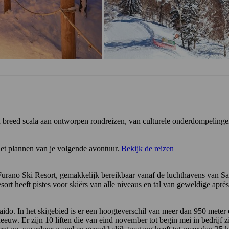
en breed scala aan ontworpen rondreizen, van culturele onderdompelinge
et plannen van je volgende avontuur.
Bekijk de reizen
 Furano Ski Resort, gemakkelijk bereikbaar vanaf de luchthavens van Sap
esort heeft pistes voor skiërs van alle niveaus en tal van geweldige apr
kaido. In het skigebied is er een hoogteverschil van meer dan 950 met
eeuw. Er zijn 10 liften die van eind november tot begin mei in bedrijf zi