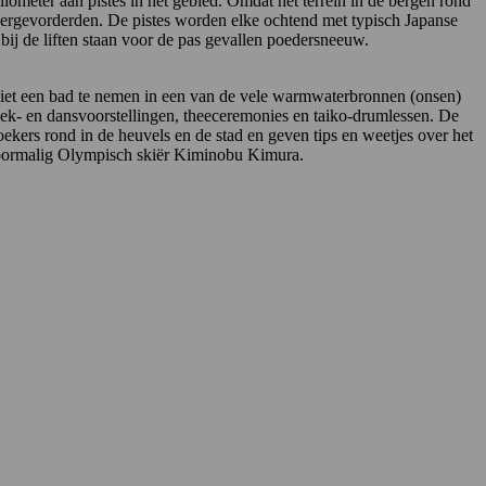
ometer aan pistes in het gebied. Omdat het terrein in de bergen rond
 vergevorderden. De pistes worden elke ochtend met typisch Japanse
n bij de liften staan voor de pas gevallen poedersneeuw.
 niet een bad te nemen in een van de vele warmwaterbronnen (onsen)
iek- en dansvoorstellingen, theeceremonies en taiko-drumlessen. De
ekers rond in de heuvels en de stad en geven tips en weetjes over het
r voormalig Olympisch skiër Kiminobu Kimura.