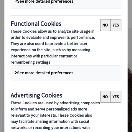
Boeken bij ons
Japan Rail Pass
Accommodatie
Online Reisadvies