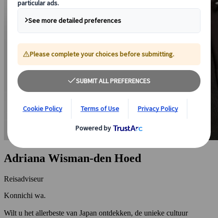
Adriana Wisman-den Hoed
Reisadviseur
Konnichi wa.
Wilt u het allerbeste van Japan ontdekken, de unieke cultuur