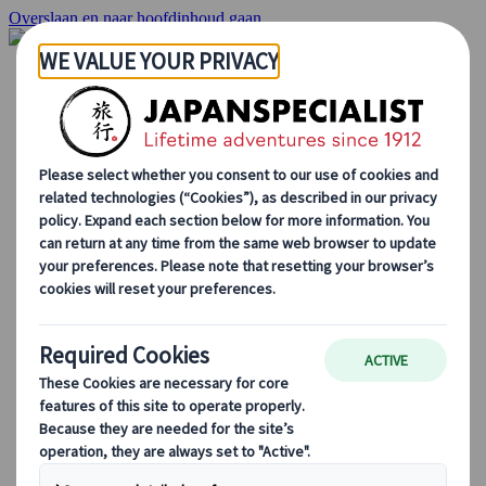
Overslaan en naar hoofdinhoud gaan
Startpagina
Reizen
Individuele Reizen
Groepsreizen
Reizen per huurauto
Excursies
Groepsreizen op maat
Japan Rail Pass
Hoe we te werk gaan
Over Ons
Ons team
Sluit je aan bij ons team
Blog
Seizoensgebonden Reistips
Bestemmingshoogtepunten
Culturele Inzichten
Culinaire Avonturen
Ontdek Japan met de trein
Veelgestelde vragen
Essentiële info
Etiquette in Japan
Autorijden in Japan