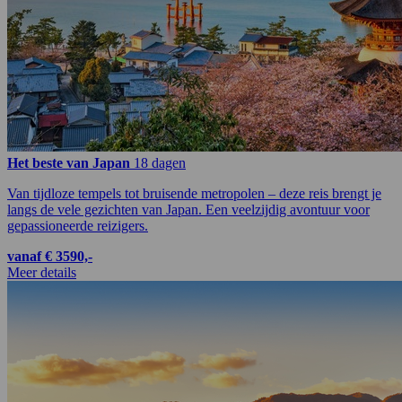
Het beste van Japan
18 dagen
Van tijdloze tempels tot bruisende metropolen – deze reis brengt je
langs de vele gezichten van Japan. Een veelzijdig avontuur voor
gepassioneerde reizigers.
vanaf € 3590,-
Meer details