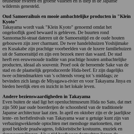
bruisende rivieren en groene valleien en is diep in de Japanse
wildernis genesteld.
Oud Samoeraihuis en mooie ambachtelijke producten in "Klein
Kyoto"
Takayama wordt vaak "Klein Kyoto" genoemd omdat het
ongelooflijk goed bewaard is gebleven. De buurten rond
Sannomachi-straat dateren uit de Samoeraitijd en de oude houten
gebouwen zijn zeer charmant. De twee handelshuizen Yoshijimake
en Kusakabe zijn prachtige voorbeelden van de luxere familiehuizen
uit de Samoeraitijd en zijn een bezoek meer dan waard. De stad
heeft een eeuwenoude traditie van prachtige houten ambachtelijke
producten, ideaal als souvenir. Proef ook de beroemde Sake van de
stad en de plaatselijk geproduceerde Hida-beef. Er zijn dagelijks
twee ochtendmarkten van 's ochtends vroeg tot 's middags; ze
bevinden zich langs de Miyagawa-rivier en voor Takayama Jinya en
bieden heerlijk eten en inzicht in het lokale leven.
Andere bezienswaardigheden in Takayama
Even buiten de stad ligt het openluchtmuseum Hida no Sato, dat met
zijn 500 jaar oude boerderijen de schoonheid van de traditionele
Japanse architectuur laat zien. In april en oktober zijn er de jaarlijkse
lente- en herfstfestivals van Takayama waar u getuige kunt zijn van
verbazingwekkende optochten met menshoge marionetten, met
goud beklede praalwagens, folkloristische kostuums, muziek en