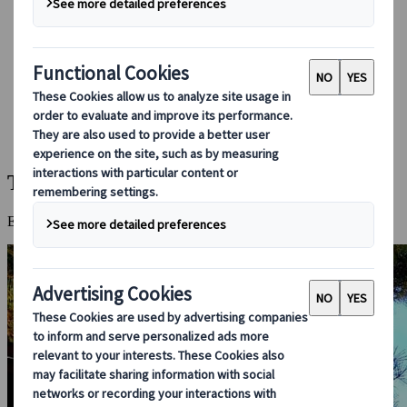
Boeken bij ons
Japan Rail Pass
Accommodatie
Online Reisadvies
Japanspecialist
Bestemmingen
Alle bestemmingen
Takayama
Takayama
Een historische stad waar de tijd bijna stil lijkt te staan.