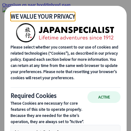
Overslaan en naar hoofdinhoud gaan
Startpagina
Reizen
Individuele Reizen
Groepsreizen
Reizen per huurauto
Excursies
Groepsreizen op maat
Japan Rail Pass
Hoe we te werk gaan
Over Ons
Ons team
Sluit je aan bij ons team
Blog
Seizoensgebonden Reistips
Bestemmingshoogtepunten
Culturele Inzichten
Culinaire Avonturen
Ontdek Japan met de trein
Veelgestelde vragen
Essentiële info
Etiquette in Japan
Autorijden in Japan