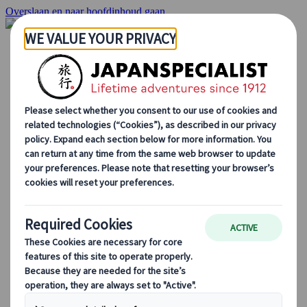
Overslaan en naar hoofdinhoud gaan
Startpagina
Reizen
Individuele Reizen
Groepsreizen
Reizen per huurauto
Excursies
Groepsreizen op maat
Japan Rail Pass
Hoe we te werk gaan
Over Ons
Ons team
Sluit je aan bij ons team
Blog
Seizoensgebonden Reistips
Bestemmingshoogtepunten
Culturele Inzichten
Culinaire Avonturen
Ontdek Japan met de trein
Veelgestelde vragen
Essentiële info
Etiquette in Japan
Autorijden in Japan