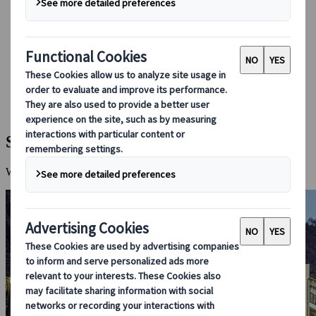
Boeken bij ons
Japan Rail Pass
Accommodatie
Online Reisadvies
Japanspecialist
Bestemmingen
Alle bestemmingen
Shibu Onsen
Shibu Onsen
Warmwaterbronnen, comfortabele accommodaties en wilde apen.