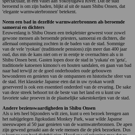
spectaculair, in een vallei aan Yokoyugawa River. Dat de stad
beroemd is om zijn baden, blijkt al uit de naam Shibu Onsen, dat
'elegante warmwaterbronnen' betekent.
Neem een bad in dezelfde warmwaterbronnen als beroemde
samoerai en dichters
Eeuwenlang is Shibu Onsen een trekpleister geweest voor zowel
gewone mensen als beroemde priesters, samoerai en dichters, die
allemaal ontspanning zochten in de baden van de stad. Sommige
van de vele 'ryokan' (traditionele pensions) zijn meer dan 400 jaar
oud, dus mis de kans niet om er in eentje te overnachten als u in
Shibu Onsen bent. Gasten lopen door de stad in 'yukata' en 'geta',
traditionele katoenen kimono's en houten sandalen, en gaan van bad
naar bad terwijl ze de goed onderhouden oude gebouwen
bewonderen en genieten van de ontspannen en historische sfeer van
de stad. Het klassieke Japanse eten dat in uw ryokan wordt
geserveerd is ook een essentieel onderdeel van de ervaring. De sake
van deze streek behoort tot de beste van het land en u kunt uw
favoriete sake proeven in de plaatselijke sakestokerijen van de stad.
Andere bezienswaardigheden in Shibu Onsen
Als u iets heel bijzonders wilt zien, kunt u een bezoek brengen aan
het nabijgelegen Jigokudani Monkey Park, waar wilde Japanse
sneeuwapen al 50 jaar genieten van de warmwaterbronnen. De apen
zijn gewend geraakt aan de vele mensen die de plek bezoeken. Dus