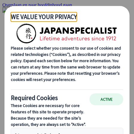
Overslaan en naar hoofdinhoud gaan
Startpagina
Reizen
Individuele Reizen
Groepsreizen
Reizen per huurauto
Excursies
Groepsreizen op maat
Japan Rail Pass
Hoe we te werk gaan
Over Ons
Ons team
Sluit je aan bij ons team
Blog
Seizoensgebonden Reistips
Bestemmingshoogtepunten
Culturele Inzichten
Culinaire Avonturen
Ontdek Japan met de trein
Veelgestelde vragen
Essentiële info
Etiquette in Japan
Autorijden in Japan