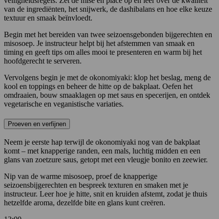
veiligheidsregels. Zet de mise en place op en leer over de kwaliteit
van de ingrediënten, het snijwerk, de dashibalans en hoe elke keuze
textuur en smaak beïnvloedt.
Begin met het bereiden van twee seizoensgebonden bijgerechten en
misosoep. Je instructeur helpt bij het afstemmen van smaak en
timing en geeft tips om alles mooi te presenteren en warm bij het
hoofdgerecht te serveren.
Vervolgens begin je met de okonomiyaki: klop het beslag, meng de
kool en toppings en beheer de hitte op de bakplaat. Oefen het
omdraaien, bouw smaaklagen op met saus en specerijen, en ontdek
vegetarische en veganistische variaties.
Proeven en verfijnen
Neem je eerste hap terwijl de okonomiyaki nog van de bakplaat
komt – met knapperige randen, een mals, luchtig midden en een
glans van zoetzure saus, getopt met een vleugje bonito en zeewier.
Nip van de warme misosoep, proef de knapperige
seizoensbijgerechten en bespreek texturen en smaken met je
instructeur. Leer hoe je hitte, snit en kruiden afstemt, zodat je thuis
hetzelfde aroma, dezelfde bite en glans kunt creëren.