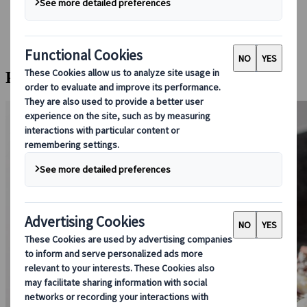
Boeken bij ons
Japan Rail Pass
Accommodatie
Online Reisadvies
Privé Osaka Okonomiyaki Masterclass