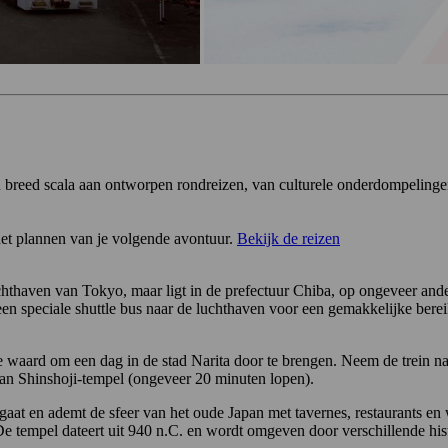
en breed scala aan ontworpen rondreizen, van culturele onderdompelinge
et plannen van je volgende avontuur.
Bekijk de reizen
chthaven van Tokyo, maar ligt in de prefectuur Chiba, op ongeveer ande
 een speciale shuttle bus naar de luchthaven voor een gemakkelijke bere
ite waard om een dag in de stad Narita door te brengen. Neem de trein na
asan Shinshoji-tempel (ongeveer 20 minuten lopen).
aat en ademt de sfeer van het oude Japan met tavernes, restaurants en w
it. De tempel dateert uit 940 n.C. en wordt omgeven door verschillende