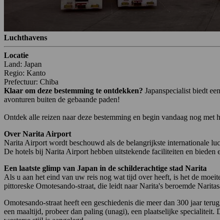
Luchthavens
Locatie
Land: Japan
Regio: Kanto
Prefectuur: Chiba
Klaar om deze bestemming te ontdekken?
Japanspecialist biedt e
avonturen buiten de gebaande paden!
Ontdek alle reizen naar deze bestemming en begin vandaag nog met h
Over Narita Airport
Narita Airport wordt beschouwd als de belangrijkste internationale lu
De hotels bij Narita Airport hebben uitstekende faciliteiten en bieden
Een laatste glimp van Japan in de schilderachtige stad Narita
Als u aan het eind van uw reis nog wat tijd over heeft, is het de moe
pittoreske Omotesando-straat, die leidt naar Narita's beroemde Narit
Omotesando-straat heeft een geschiedenis die meer dan 300 jaar terugg
een maaltijd, probeer dan paling (unagi), een plaatselijke specialite