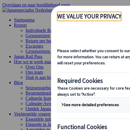
Overslaan en naar hoofdinhoud gaan
Startpagina
Reizen
Individuele Reizen
Groepsreizen
Reizen per huurauto
Excursies
Groepsreizen op maat
Japan Rail Pass
Hoe we te werk gaan
Over Ons
Ons team
Sluit je aan bij ons team
Blog
Seizoensgebonden Reistips
Bestemmingshoogtepunten
Culturele Inzichten
Culinaire Avonturen
Ontdek Japan met de trein
Veelgestelde vragen
Essentiële info
Etiquette in Japan
Autorijden in Japan