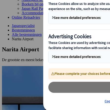
Boeken bij ons
Japan Rail Pass
Accommodatie
Online Reisadvies
Japanspecialist
Bestemmingen
Alle bestemmingen
Narita Airport
Narita Airport
De grootste en meest bekende internationale luchthaven van Japan.