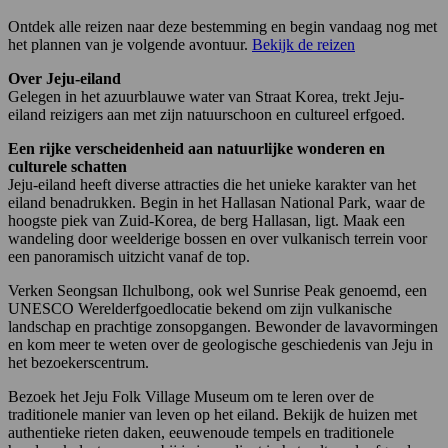
Ontdek alle reizen naar deze bestemming en begin vandaag nog met
het plannen van je volgende avontuur.
Bekijk de reizen
Over Jeju-eiland
Gelegen in het azuurblauwe water van Straat Korea, trekt Jeju-
eiland reizigers aan met zijn natuurschoon en cultureel erfgoed.
Een rijke verscheidenheid aan natuurlijke wonderen en
culturele schatten
Jeju-eiland heeft diverse attracties die het unieke karakter van het
eiland benadrukken. Begin in het Hallasan National Park, waar de
hoogste piek van Zuid-Korea, de berg Hallasan, ligt. Maak een
wandeling door weelderige bossen en over vulkanisch terrein voor
een panoramisch uitzicht vanaf de top.
Verken Seongsan Ilchulbong, ook wel Sunrise Peak genoemd, een
UNESCO Werelderfgoedlocatie bekend om zijn vulkanische
landschap en prachtige zonsopgangen. Bewonder de lavavormingen
en kom meer te weten over de geologische geschiedenis van Jeju in
het bezoekerscentrum.
Bezoek het Jeju Folk Village Museum om te leren over de
traditionele manier van leven op het eiland. Bekijk de huizen met
authentieke rieten daken, eeuwenoude tempels en traditionele