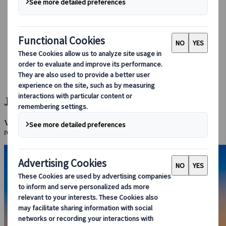
Boeken bij ons
Japan Rail Pass
Accommodatie
Online Reisadvies
Japanspecialist
Bestemmingen
Alle bestemmingen
Jeju-eiland
Jeju-eiland
Vulkanische wonderen, stranden en cultuur voor een onvergetelijke
reis.