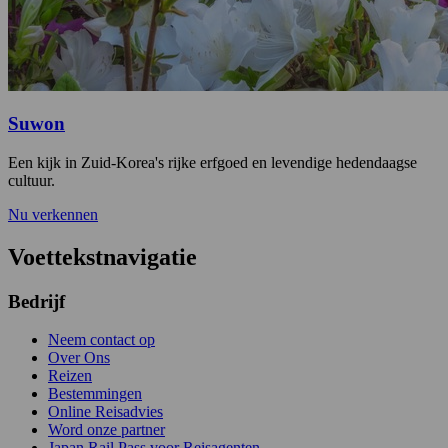
Suwon
Een kijk in Zuid-Korea's rijke erfgoed en levendige hedendaagse
cultuur.
Nu verkennen
Voettekstnavigatie
Bedrijf
Neem contact op
Over Ons
Reizen
Bestemmingen
Online Reisadvies
Word onze partner
Japan Rail Pass voor Reisagenten