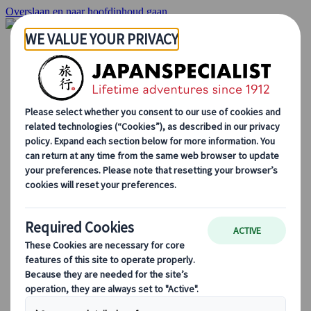
Overslaan en naar hoofdinhoud gaan
Startpagina
Reizen
Individuele Reizen
Groepsreizen
Reizen per huurauto
Excursies
Groepsreizen op maat
Japan Rail Pass
Hoe we te werk gaan
Over Ons
Ons team
Sluit je aan bij ons team
Blog
Seizoensgebonden Reistips
Bestemmingshoogtepunten
Culturele Inzichten
Culinaire Avonturen
Ontdek Japan met de trein
Veelgestelde vragen
Essentiële info
Etiquette in Japan
Autorijden in Japan