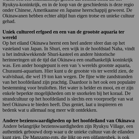
Ryukyu-koninkrijk, en in de loop van de geschiedenis is deze regio
onder Chinese, Amerikaanse en Japanse heerschappij geweest. De
Okinawanen hebben echter altijd hun eigen trotse en unieke cultuur
gehad.
Uniek cultureel erfgoed en een van de grootste aquaria ter
wereld
Op het eiland Okinawa heerst een heel andere sfeer dan op het
vasteland van Japan. In Shuri, een wijk in de hoofdstad Naha, vindt
u het indrukwekkende Shuri-kasteel en andere historische
herinneringen uit de tijd dat Okinawa een onafhankelijk koninkrijk
was. Een ander hoogtepunt is een van 's werelds grootste aquaria,
Churaumi-aquarium. Hier kunt u de grootste vis ter wereld zien, de
walvishaai, die wel 19 ton kan wegen. De fijne witte zandstranden
van het hoofdeiland zijn prachtig. Daardoor is het ook een populaire
bestemming voor bruiloften. Het water is helder en mooi, en er zijn
enkele beperkte mogelijkheden om te snorkelen bij het koraal. De
strandcultuur op het hoofdeiland is slechts een voorproefje van wat
heel Okinawa te bieden heeft. Dus geniet, laat u inspireren en
bedenk wat u allemaal nog meer wilt ontdekken.
Andere bezienswaardigheden op het hoofdeiland van Okinawa
Andere belangrijke bezienswaardigheden zijn Ryukyu Village, een
authentiek gebouwd dorp waar u de unieke cultuur van de eilanden
kunt zien. De Manzamo-rots, die lijkt op een olifantenbek, is ook