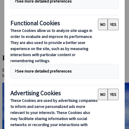
Boeken bij ons
Japan Rail Pass
Accommodatie
Online Reisadvies
Japanspecialist
Bestemmingen
Alle bestemmingen
Het hoofdeiland van Okinawa
Het hoofdeiland van Okinawa
Bijzondere geschiedenis, unieke cultuur en uitnodigende
landschappen.