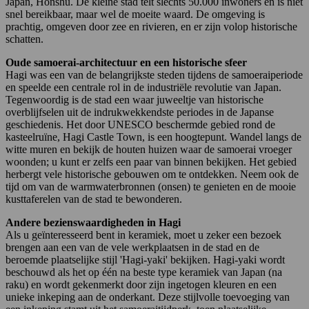
Japan, Honshu. De kleine stad telt slechts 50.000 inwoners en is niet
snel bereikbaar, maar wel de moeite waard. De omgeving is
prachtig, omgeven door zee en rivieren, en er zijn volop historische
schatten.
Oude samoerai-architectuur en een historische sfeer
Hagi was een van de belangrijkste steden tijdens de samoeraiperiode
en speelde een centrale rol in de industriële revolutie van Japan.
Tegenwoordig is de stad een waar juweeltje van historische
overblijfselen uit de indrukwekkendste periodes in de Japanse
geschiedenis. Het door UNESCO beschermde gebied rond de
kasteelruïne, Hagi Castle Town, is een hoogtepunt. Wandel langs de
witte muren en bekijk de houten huizen waar de samoerai vroeger
woonden; u kunt er zelfs een paar van binnen bekijken. Het gebied
herbergt vele historische gebouwen om te ontdekken. Neem ook de
tijd om van de warmwaterbronnen (onsen) te genieten en de mooie
kusttaferelen van de stad te bewonderen.
Andere bezienswaardigheden in Hagi
Als u geïnteresseerd bent in keramiek, moet u zeker een bezoek
brengen aan een van de vele werkplaatsen in de stad en de
beroemde plaatselijke stijl 'Hagi-yaki' bekijken. Hagi-yaki wordt
beschouwd als het op één na beste type keramiek van Japan (na
raku) en wordt gekenmerkt door zijn ingetogen kleuren en een
unieke inkeping aan de onderkant. Deze stijlvolle toevoeging van