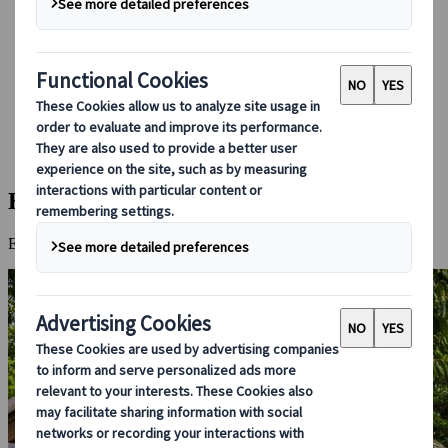
Boeken bij ons
Japan Rail Pass
Accommodatie
Online Reisadvies
Japanspecialist
Bestemmingen
Alle bestemmingen
Hagi
Hagi
Een stad waar de overblijfselen van de samoeraitijd bewaard zijn.