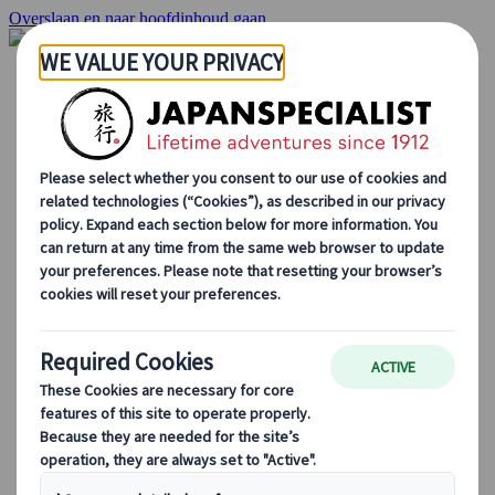
Overslaan en naar hoofdinhoud gaan
Startpagina
Reizen
Individuele Reizen
Groepsreizen
Reizen per huurauto
Excursies
Groepsreizen op maat
Japan Rail Pass
Hoe we te werk gaan
Over Ons
Ons team
Sluit je aan bij ons team
Blog
Seizoensgebonden Reistips
Bestemmingshoogtepunten
Culturele Inzichten
Culinaire Avonturen
Ontdek Japan met de trein
Veelgestelde vragen
Essentiële info
Etiquette in Japan
Autorijden in Japan