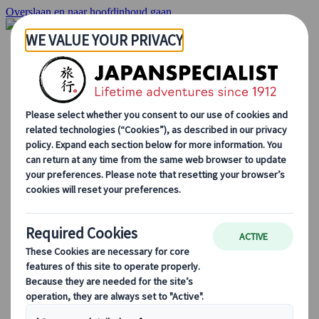
Overslaan en naar hoofdinhoud gaan
Startpagina
Reizen
Individuele Reizen
Groepsreizen
Reizen per huurauto
Excursies
Groepsreizen op maat
Japan Rail Pass
Hoe we te werk gaan
Over Ons
Ons team
Sluit je aan bij ons team
Blog
Seizoensgebonden Reistips
Bestemmingshoogtepunten
Culturele Inzichten
Culinaire Avonturen
Ontdek Japan met de trein
Veelgestelde vragen
Essentiële info
Etiquette in Japan
Autorijden in Japan