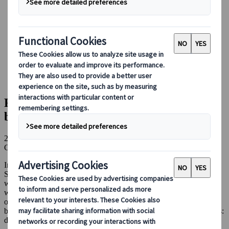
Boeken bij ons
Japan Rail Pass
Accommodatie
Online Reisadvies
Japanspecialist
Blog
Culturele Inzichten
Fan van ‘Your Name’? Hier is jouw bucketlist in Japan!
Fan van ‘Your Name’? Hier is jouw
bucketlist in Japan!
26 dec 2023
Culturele inzichten
In 2016 kwam de animefilm Your Name van regisseur Makoto
Shinkai uit en veroverde in een handomdraai harten over de hele
wereld. De gevoelige, rustgevende en meeslepende animatiefilm
werd direct een hit onder liefhebbers van Japanse popcultuur, maar
ook onder het grote publiek. De prachtige landschappen spelen een
belangrijke rol in het succes van de film en we hebben goed nieuws:
de meeste locaties uit de film kun je bezoeken in Japan.