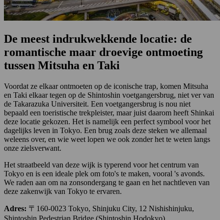
De meest indrukwekkende locatie: de
romantische maar droevige ontmoeting
tussen Mitsuha en Taki
Voordat ze elkaar ontmoeten op de iconische trap, komen Mitsuha
en Taki elkaar tegen op de Shintoshin voetgangersbrug, niet ver van
de Takarazuka Universiteit. Een voetgangersbrug is nou niet
bepaald een toeristische trekpleister, maar juist daarom heeft Shinkai
deze locatie gekozen. Het is namelijk een perfect symbool voor het
dagelijks leven in Tokyo. Een brug zoals deze steken we allemaal
weleens over, en wie weet lopen we ook zonder het te weten langs
onze zielsverwant.
Het straatbeeld van deze wijk is typerend voor het centrum van
Tokyo en is een ideale plek om foto's te maken, vooral 's avonds.
We raden aan om na zonsondergang te gaan en het nachtleven van
deze zakenwijk van Tokyo te ervaren.
Adres:
〒160-0023 Tokyo, Shinjuku City, 12 Nishishinjuku,
Shintoshin Pedestrian Bridge (Shintoshin Hodokyo)