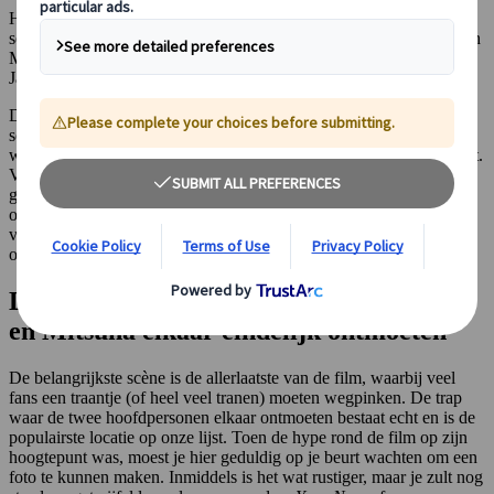
Het eerste wat opvalt als je een film van Makoto Shinkai kijkt, is de
setting waarin het verhaal zich afspeelt. Je herkent in de werken van
Makoto Shinkai een diepe liefde voor Tokyo in het bijzonder en
Japanse landschappen in het algemeen.
Dankzij het gebruik van kleur, het opvallende realisme en het
sounddesign word je meegevoerd naar het echte Tokyo, Gujo of
welke andere locatie ook waar de regisseur inspiratie uit heeft geput.
Vele jaren na het debuut van de film is
Your Name
nog steeds zeer
geliefd en veel fans dagdromen over het bezoeken van deze
ongelooflijk mooie locaties wanneer ze de film kijken. Zoek niet
verder, want we hebben onze favoriete
Your Name
locaties voor je
op een rijtje gezet. Pas op: spoilers volgen!
De populairste locatie: de trap waar Taki
en Mitsuha elkaar eindelijk ontmoeten
De belangrijkste scène is de allerlaatste van de film, waarbij veel
fans een traantje (of heel veel tranen) moeten wegpinken. De trap
waar de twee hoofdpersonen elkaar ontmoeten bestaat echt en is de
populairste locatie op onze lijst. Toen de hype rond de film op zijn
hoogtepunt was, moest je hier geduldig op je beurt wachten om een
foto te kunnen maken. Inmiddels is het wat rustiger, maar je zult nog