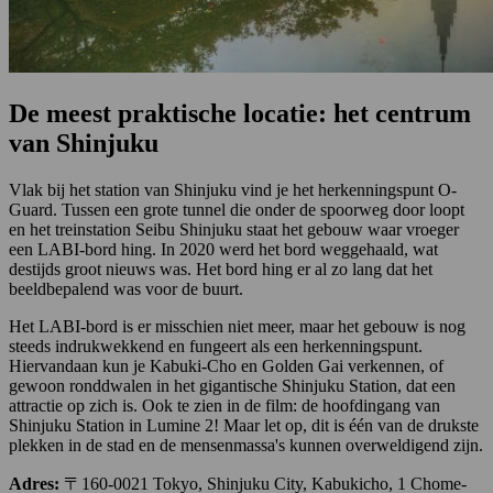
De meest praktische locatie: het centrum
van Shinjuku
Vlak bij het station van Shinjuku vind je het herkenningspunt O-
Guard. Tussen een grote tunnel die onder de spoorweg door loopt
en het treinstation Seibu Shinjuku staat het gebouw waar vroeger
een LABI-bord hing. In 2020 werd het bord weggehaald, wat
destijds groot nieuws was. Het bord hing er al zo lang dat het
beeldbepalend was voor de buurt.
Het LABI-bord is er misschien niet meer, maar het gebouw is nog
steeds indrukwekkend en fungeert als een herkenningspunt.
Hiervandaan kun je Kabuki-Cho en Golden Gai verkennen, of
gewoon ronddwalen in het gigantische Shinjuku Station, dat een
attractie op zich is. Ook te zien in de film: de hoofdingang van
Shinjuku Station in Lumine 2! Maar let op, dit is één van de drukste
plekken in de stad en de mensenmassa's kunnen overweldigend zijn.
Adres:
〒160-0021 Tokyo, Shinjuku City, Kabukicho, 1 Chome-